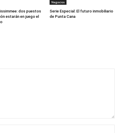
Negocios
Kissimmee: dos puestos
Serie Especial: El futuro inmobiliario
ón estarán en juego el
de Punta Cana
to
Name:*