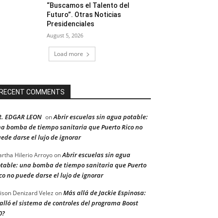
“Buscamos el Talento del
Futuro”. Otras Noticias
Presidenciales
August 5, 2026
Load more
RECENT COMMENTS
R. EDGAR LEON
Abrir escuelas sin agua potable:
on
a bomba de tiempo sanitaria que Puerto Rico no
ede darse el lujo de ignorar
Abrir escuelas sin agua
rtha Hilerio Arroyo
on
table: una bomba de tiempo sanitaria que Puerto
co no puede darse el lujo de ignorar
Más allá de Jackie Espinosa:
ison Denizard Velez
on
alló el sistema de controles del programa Boost
0?