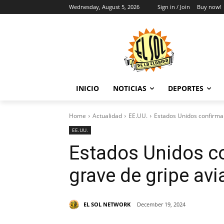
Wednesday, August 5, 2026
Sign in / Join
Buy now!
INICIO
NOTICIAS
DEPORTES
Home
Actualidad
EE.UU.
Estados Unidos confirma 
EE.UU.
Estados Unidos co
grave de gripe a
EL SOL NETWORK
December 19, 2024