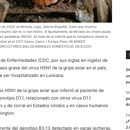
rzo de 2024, en Bóveda, Lugo, Galicia (España). Dado que muchos
consumo aún no lo han hecho, el Ayuntamiento de Bóveda les ofrece ayuda
ones ganaderas (REGA). Se trata de un trámite que es obligatorio desde la
entral en el 2021.Carlos Castro / Europa Press 06 MARZO
GRICULTORES;GALLOS;ANIMALES DOMÉSTICOS; 06/3/2024
n de Enfermedades (CDC, por sus siglas en inglés) de
o grave del virus H5N1 de la gripe aviar en el país,
D
 ser hospitalizado en Luisiana.
un
pu
us H5N1 de la gripe aviar que infectó al paciente de
Ma
enotipo D1.1, relacionado con otros virus D1.1
po
Ri
es y de corral en Estados Unidos y en casos humanos
hington.
Ed
¿F
2.
erente del genotipo B3.13 detectado en vacas lecheras,