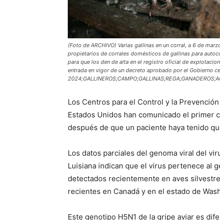
(Foto de ARCHIVO) Varias gallinas en un corral, a 6 de ma
propietarios de corrales domésticos de gallinas para auto
para que los den de alta en el registro oficial de explotaci
entrada en vigor de un decreto aprobado por el Gobierno c
2024;GALLINEROS;CAMPO;GALLINAS;REGA;GANADEROS;A
Los Centros para el Control y la Prevenció
Estados Unidos han comunicado el primer cas
después de que un paciente haya tenido que
Los datos parciales del genoma viral del vir
Luisiana indican que el virus pertenece al g
detectados recientemente en aves silvestr
recientes en Canadá y en el estado de Was
Este genotipo H5N1 de la gripe aviar es dif