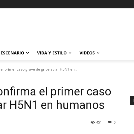
ESCENARIO
VIDA Y ESTILO
VIDEOS
el primer caso grave de gripe aviar H5N1 en...
nfirma el primer caso
viar H5N1 en humanos
451
0