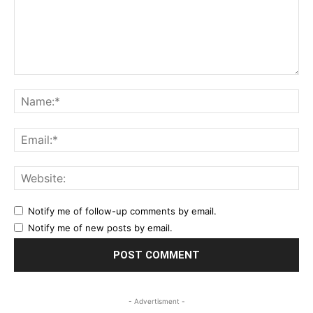
Comment:
Na
Ema
Web
Notify me of follow-up comments by email.
Notify me of new posts by email.
- Advertisment -