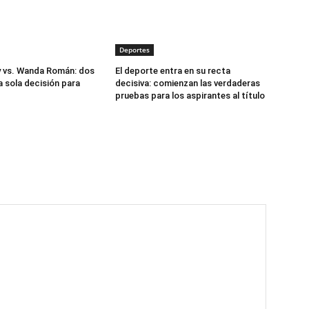
Deportes
y vs. Wanda Román: dos
El deporte entra en su recta
a sola decisión para
decisiva: comienzan las verdaderas
pruebas para los aspirantes al título