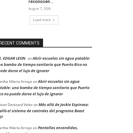
reconocen...
August 7, 2026
Load more
RECENT COMMENTS
R. EDGAR LEON
Abrir escuelas sin agua potable:
on
a bomba de tiempo sanitaria que Puerto Rico no
ede darse el lujo de ignorar
Abrir escuelas sin agua
rtha Hilerio Arroyo
on
table: una bomba de tiempo sanitaria que Puerto
co no puede darse el lujo de ignorar
Más allá de Jackie Espinosa:
ison Denizard Velez
on
alló el sistema de controles del programa Boost
0?
Pantallas encendidas,
rtha Hilerio Arroyo
on