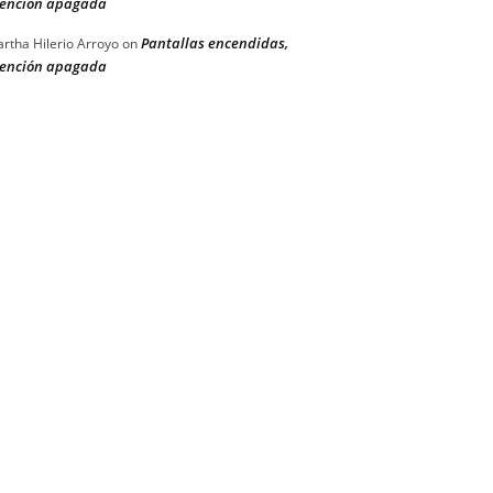
ención apagada
Pantallas encendidas,
rtha Hilerio Arroyo
on
ención apagada