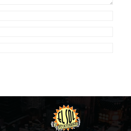
Name:*
Email:*
Website: