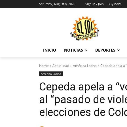
Saturday, August 8, 2026
Sign in / Join
Buy now!
INICIO
NOTICIAS
DEPORTES
Home
Actualidad
América Latina
Cepeda apela a "v
América Latina
Cepeda apela a “vo
al “pasado de viol
elecciones de Co