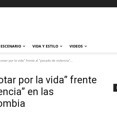
ESCENARIO
VIDA Y ESTILO
VIDEOS
otar por la vida" frente al "pasado de violencia"...
tar por la vida” frente
encia” en las
lombia