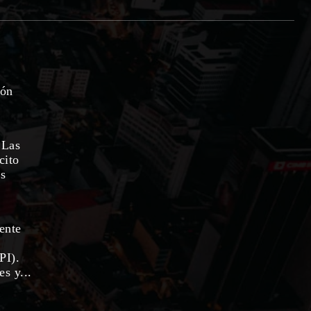
ión
 Las
cito
as
rente
PI).
s y...