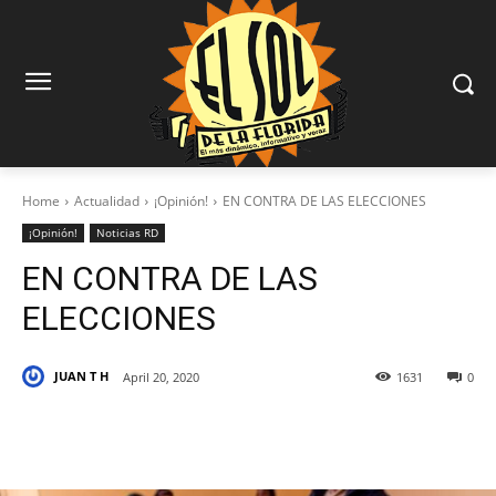
Home
Actualidad
¡Opinión!
EN CONTRA DE LAS ELECCIONES
¡Opinión!
Noticias RD
EN CONTRA DE LAS
ELECCIONES
JUAN T H
April 20, 2020
1631
0