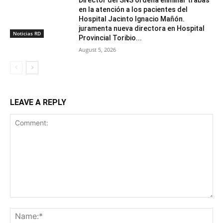
en la atención a los pacientes del
Hospital Jacinto Ignacio Mañón.
juramenta nueva directora en Hospital
Noticias RD
Provincial Toribio...
August 5, 2026
LEAVE A REPLY
Comment:
Na