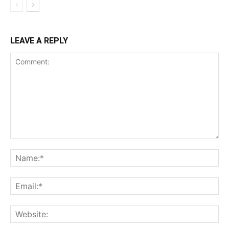
LEAVE A REPLY
Comment:
Na
Ema
Web