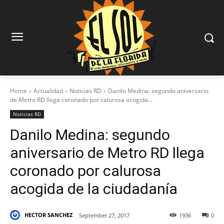
Home
Actualidad
Noticias RD
Danilo Medina: segundo aniversario
de Metro RD llega coronado por calurosa acogida...
Noticias RD
Danilo Medina: segundo
aniversario de Metro RD llega
coronado por calurosa
acogida de la ciudadanía
HECTOR SANCHEZ
September 27, 2017
1936
0