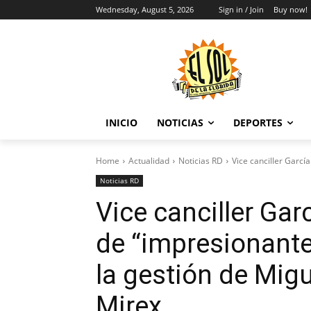
Wednesday, August 5, 2026
Sign in / Join
Buy now!
INICIO
NOTICIAS
DEPORTES
Home
Actualidad
Noticias RD
Vice canciller García
Noticias RD
Vice canciller Garc
de “impresionante
la gestión de Migu
Mirex