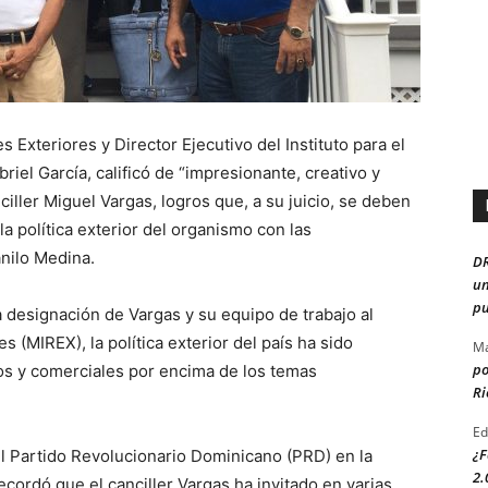
 Exteriores y Director Ejecutivo del Instituto para el
riel García, calificó de “impresionante, creativo y
iller Miguel Vargas, logros que, a su juicio, se deben
a política exterior del organismo con las
anilo Medina.
D
un
pu
a designación de Vargas y su equipo de trabajo al
s (MIREX), la política exterior del país ha sido
Ma
po
os y comerciales por encima de los temas
Ri
Ed
¿F
el Partido Revolucionario Dominicano (PRD) en la
2.
cordó que el canciller Vargas ha invitado en varias