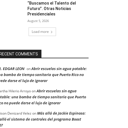
“Buscamos el Talento del
Futuro”. Otras Noticias
Presidenciales
August 5, 2026
Load more
RECENT COMMENTS
R. EDGAR LEON
Abrir escuelas sin agua potable:
on
a bomba de tiempo sanitaria que Puerto Rico no
ede darse el lujo de ignorar
Abrir escuelas sin agua
rtha Hilerio Arroyo
on
table: una bomba de tiempo sanitaria que Puerto
co no puede darse el lujo de ignorar
Más allá de Jackie Espinosa:
ison Denizard Velez
on
alló el sistema de controles del programa Boost
0?