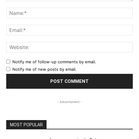
Comment:
Na
Ema
Web
Notify me of follow-up comments by email.
Notify me of new posts by email.
- Advertisment -
MOST POPULAR