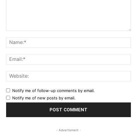
Comment:
Na
Ema
Web
Notify me of follow-up comments by email.
Notify me of new posts by email.
- Advertisment -