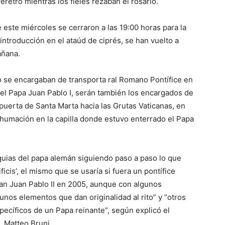
éretro mientras los fieles rezaban el rosario.
 este miércoles se cerraron a las 19:00 horas para la
introducción en el ataúd de ciprés, se han vuelto a
añana.
do se encargaban de transporta ral Romano Pontífice en
or el Papa Juan Pablo I, serán también los encargados de
a puerta de Santa Marta hacia las Grutas Vaticanas, en
humación en la capilla donde estuvo enterrado el Papa
xequias del papa alemán siguiendo paso a paso lo que
cis’, el mismo que se usaría si fuera un pontífice
san Juan Pablo II en 2005, aunque con algunos
unos elementos que dan originalidad al rito” y “otros
pecíficos de un Papa reinante”, según explicó el
, Matteo Bruni.