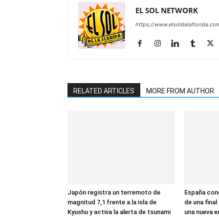
EL SOL NETWORK
https://www.elsoldelaflorida.co
RELATED ARTICLES
MORE FROM AUTHOR
Japón registra un terremoto de
España conq
magnitud 7,1 frente a la isla de
de una final
Kyushu y activa la alerta de tsunami
una nueva er