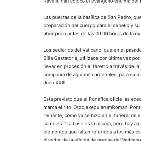
Ravelli, han coloca el evangelio encima del f
Las puertas de la basílica de San Pedro, que
preparación del cuerpo para el sepelio y su 
abrir poco antes de las 09.00 horas de la m
Los sediarios del Vaticano, que en el pasa
Silla Gestatoria, utilizada por última vez p
llevar en procesión el féretro a través de l
compañía de algunos cardenales, para su in
Juan XXIII.
Está previsto que el Pontífice oficie las e
marca el rito ‘Ordo exequiarumRomani Pontifi
reinante, como ya se hizo en el funeral de 
cambios. “La base es la misma, pero hay alg
elementos que faltan referidos a los más es
director de la oficina de prensa del Vaticano