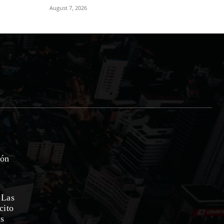
August 7, 2026
ión
 Las
cito
as