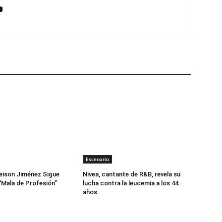
Escenario
eison Jiménez Sigue
Nivea, cantante de R&B, revela su
“Mala de Profesión”
lucha contra la leucemia a los 44
años