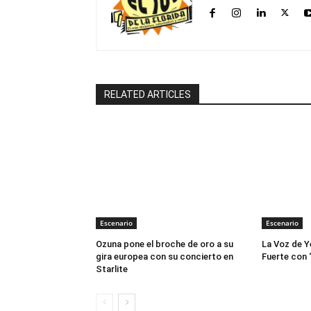
RELATED ARTICLES
Escenario
Escenario
Ozuna pone el broche de oro a su
La Voz de Y
gira europea con su concierto en
Fuerte con 
Starlite