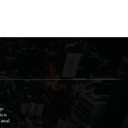
go
ico
Canal