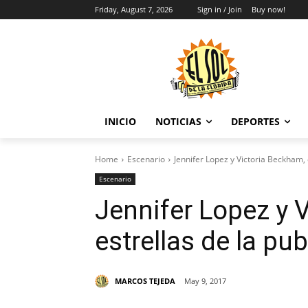
Friday, August 7, 2026
Sign in / Join
Buy now!
INICIO
NOTICIAS
DEPORTES
Home
Escenario
Jennifer Lopez y Victoria Beckham, 
Escenario
Jennifer Lopez y 
estrellas de la pu
MARCOS TEJEDA
May 9, 2017