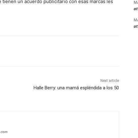
 tienen un acuerdo publicitario con esas marcas les
Ma
at
Ma
at
Next article
Halle Berry: una mamá espléndida a los 50
a.com