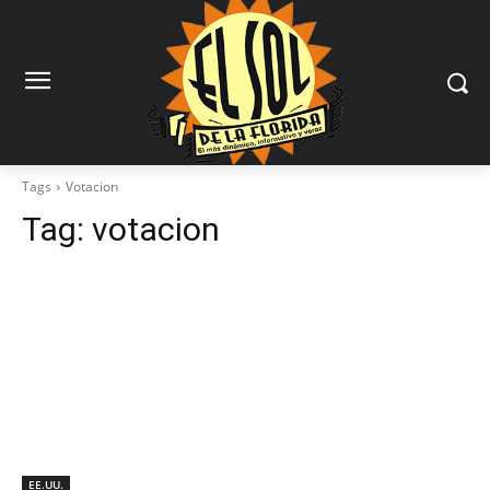
Tags
Votacion
Tag:
votacion
EE.UU.