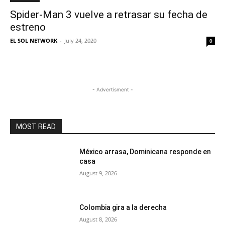
Spider-Man 3 vuelve a retrasar su fecha de
estreno
EL SOL NETWORK
-
July 24, 2020
0
- Advertisment -
MOST READ
México arrasa, Dominicana responde en
casa
August 9, 2026
Colombia gira a la derecha
August 8, 2026