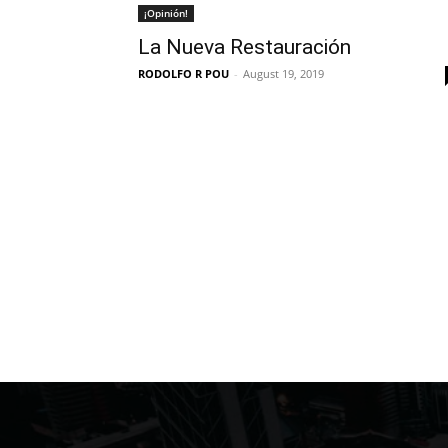
¡Opinión!
La Nueva Restauración
RODOLFO R POU
-
August 19, 2019