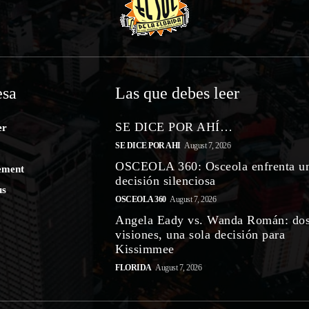
sa
Las que debes leer
SE DICE POR AHÍ…
er
SE DICE POR AHI
August 7, 2026
OSCEOLA 360: Osceola enfrenta u
ement
decisión silenciosa
us
OSCEOLA 360
August 7, 2026
Angela Eady vs. Wanda Román: do
visiones, una sola decisión para
Kissimmee
FLORIDA
August 7, 2026