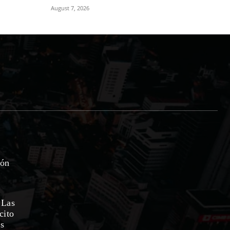
August 7, 2026
ión
 Las
cito
as