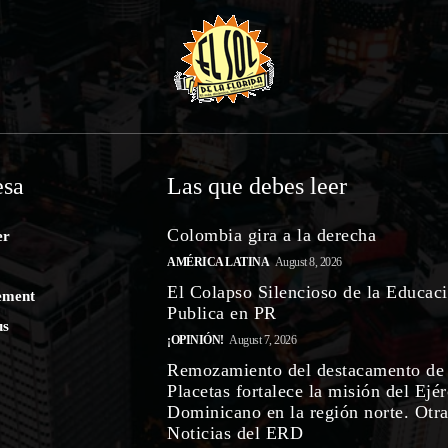
sa
Las que debes leer
Colombia gira a la derecha
er
AMÉRICA LATINA
August 8, 2026
El Colapso Silencioso de la Educac
ement
Publica en PR
us
¡OPINIÓN!
August 7, 2026
Remozamiento del destacamento de
Placetas fortalece la misión del Ejér
Dominicano en la región norte. Otr
Noticias del ERD