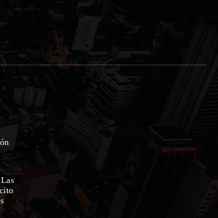
ión
 Las
cito
as