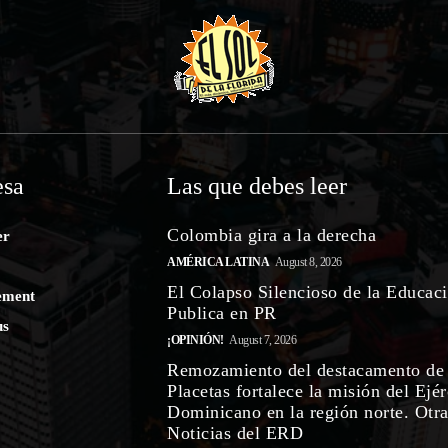
sa
Las que debes leer
Colombia gira a la derecha
er
AMÉRICA LATINA
August 8, 2026
El Colapso Silencioso de la Educac
ement
Publica en PR
us
¡OPINIÓN!
August 7, 2026
Remozamiento del destacamento de
Placetas fortalece la misión del Ejér
Dominicano en la región norte. Otr
Noticias del ERD