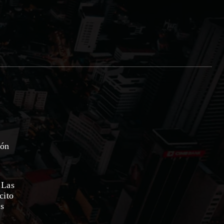
ión
 Las
cito
as