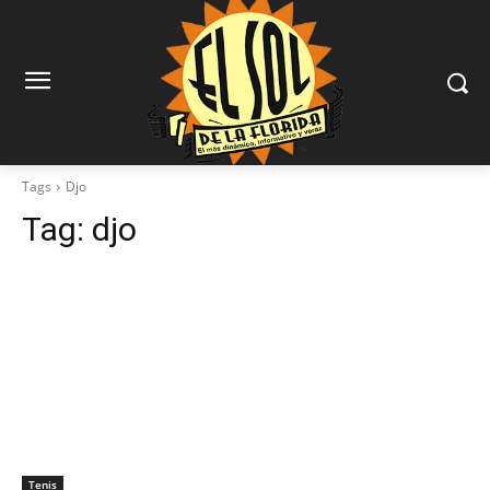
Tags
Djo
Tag:
djo
Tenis