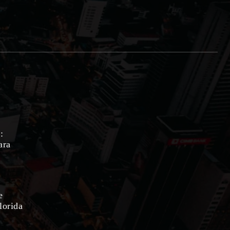
:
ara
e
lorida