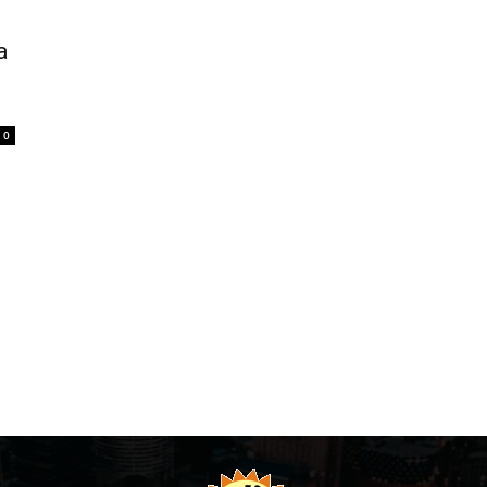
a
J
0