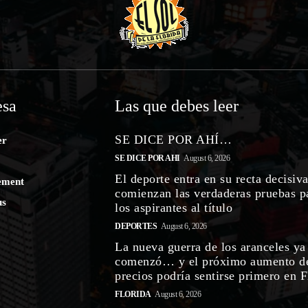
sa
Las que debes leer
SE DICE POR AHÍ…
er
SE DICE POR AHI
August 6, 2026
El deporte entra en su recta decisiva
ement
comienzan las verdaderas pruebas p
us
los aspirantes al título
DEPORTES
August 6, 2026
La nueva guerra de los aranceles ya
comenzó… y el próximo aumento d
precios podría sentirse primero en F
FLORIDA
August 6, 2026