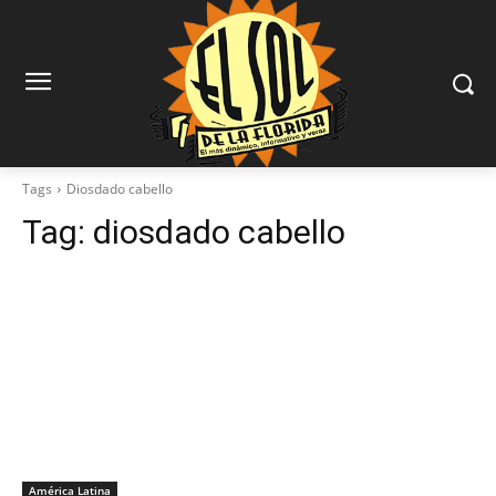
Tags
Diosdado cabello
Tag:
diosdado cabello
América Latina