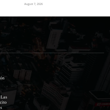
August 7, 2026
ión
 Las
cito
as