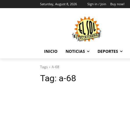
Saturday, August 8, 2026
Sign in / Join
Buy now!
INICIO
NOTICIAS
DEPORTES
Tags
A-68
Tag:
a-68