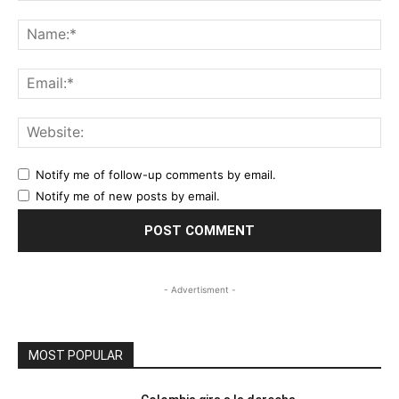
Comment:
Na
Ema
Web
Notify me of follow-up comments by email.
Notify me of new posts by email.
- Advertisment -
MOST POPULAR