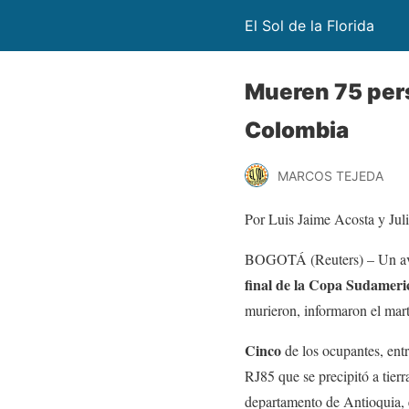
El Sol de la Florida
Mueren 75 pers
Colombia
MARCOS TEJEDA
Por Luis Jaime Acosta y Ju
BOGOTÁ (Reuters) – Un avión
final de la Copa Sudameri
murieron, informaron el mart
Cinco
de los ocupantes, entr
RJ85 que se precipitó a tier
departamento de Antioquia, e