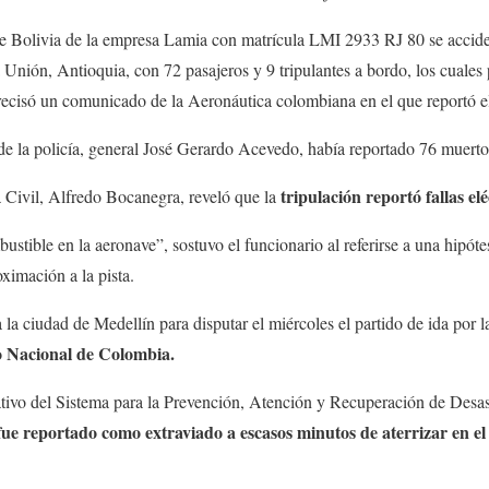
 Bolivia de la empresa Lamia con matrícula LMI 2933 RJ 80 se acciden
 Unión, Antioquia, con 72 pasajeros y 9 tripulantes a bordo, los cuales
recisó un comunicado de la Aeronáutica colombiana en el que reportó el 
l de la policía, general José Gerardo Acevedo, había reportado 76 muerto
tripulación reportó fallas elé
a Civil, Alfredo Bocanegra, reveló que la
stible en la aeronave”, sostuvo el funcionario al referirse a una hipótes
ximación a la pista.
 la ciudad de Medellín para disputar el miércoles el partido de ida por l
o Nacional de Colombia.
ivo del Sistema para la Prevención, Atención y Recuperación de Desas
 fue reportado como extraviado a escasos minutos de aterrizar en e