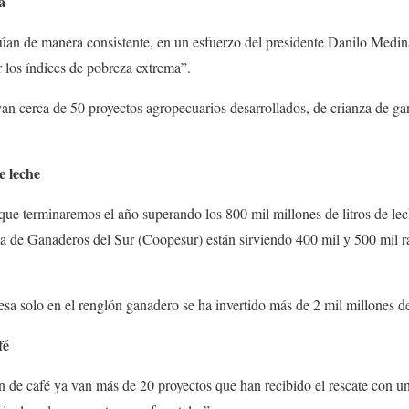
a
úan de manera consistente, en un esfuerzo del presidente Danilo Medin
 los índices de pobreza extrema”.
van cerca de 50 proyectos agropecuarios desarrollados, de crianza de g
e leche
que terminaremos el año superando los 800 mil millones de litros de le
e Ganaderos del Sur (Coopesur) están sirviendo 400 mil y 500 mil ra
esa solo en el renglón ganadero se ha invertido más de 2 mil millones d
fé
n de café ya van más de 20 proyectos que han recibido el rescate con u