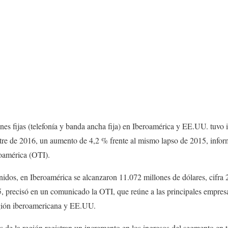
nes fijas (telefonía y banda ancha fija) en Iberoamérica y EE.UU. tuvo
estre de 2016, un aumento de 4,2 % frente al mismo lapso de 2015, info
oamérica (OTI).
nidos, en Iberoamérica se alcanzaron 11.072 millones de dólares, cifra 
, precisó en un comunicado la OTI, que reúne a las principales empres
egión iberoamericana y EE.UU.
s de la región registran un incremento en los ingresos del segmento en