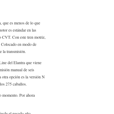
a, que es menos de lo que
otor es estándar en las
o CVT. Con este tren motriz,
ad. Colocado en modo de
 la transmisión.
Line del Elantra que viene
smisión manual de seis
 otra opción es la versión N
 los 275 caballos.
tro momento. Por ahora
esde el pasado año,