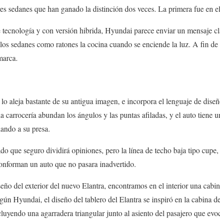
tres sedanes que han ganado la distinción dos veces. La primera fue en e
e tecnología y con versión hibrida, Hyundai parece enviar un mensaje cl
los sedanes como ratones la cocina cuando se enciende la luz. A fin de 
marca.
 lo aleja bastante de su antigua imagen, e incorpora el lenguaje de dis
a carrocería abundan los ángulos y las puntas afiladas, y el auto tiene 
ando a su presa.
ado que seguro dividirá opiniones, pero la línea de techo baja tipo cupe, y
 conforman un auto que no pasara inadvertido.
eño del exterior del nuevo Elantra, encontramos en el interior una cabi
ún Hyundai, el diseño del tablero del Elantra se inspiró en la cabina 
ncluyendo una agarradera triangular junto al asiento del pasajero que evo