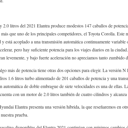
d.
 y 2.0 litros del 2021 Elantra produce modestos 147 caballos de potenci
más que uno de los principales competidores, el Toyota Corolla. Este m
 y está acoplado a una transmisión automática continuamente variable 
acelerar, pero hay suficiente potencia para los viajes diarios en la ciud
an levemente, y bajo fuerte aceleración no apreciamos tanto zumbido de
lgo más de potencia tiene otras dos opciones para elegir. La versión N 
ros 1.6 litros turbo alimentado de 201 caballos de potencia y ​​una tran
n automática de doble embrague de siete velocidades es una de ellas. La
 cuenta con un motor de 2.0 litros también de cuatro cilindros y alcanza
Hyundai Elantra presenta una versión hibrida, la que reseñaremos en o
nuestra prueba.
asolina disponibles del Elantra 2021 continúan con mínimos cambios d