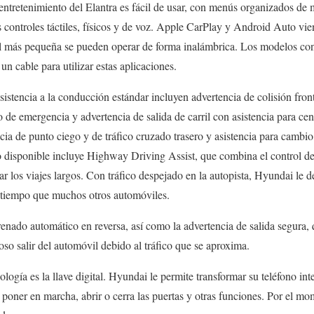
entretenimiento del Elantra es fácil de usar, con menús organizados de 
s controles táctiles, físicos y de voz. Apple CarPlay y Android Auto vie
il más pequeña se pueden operar de forma inalámbrica. Los modelos con 
n cable para utilizar estas aplicaciones.
istencia a la conducción estándar incluyen advertencia de colisión fron
 de emergencia y advertencia de salida de carril con asistencia para ce
ia de punto ciego y de tráfico cruzado trasero y asistencia para cambio 
o disponible incluye Highway Driving Assist, que combina el control de 
itar los viajes largos. Con tráfico despejado en la autopista, Hyundai le
s tiempo que muchos otros automóviles.
renado automático en reversa, así como la advertencia de salida segura, 
oso salir del automóvil debido al tráfico que se aproxima.
logía es la llave digital. Hyundai le permite transformar su teléfono inte
 poner en marcha, abrir o cerra las puertas y otras funciones. Por el m